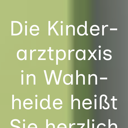
Die Kinder­
arzt­praxis
in Wahn­
heide heißt
Sie herzlich